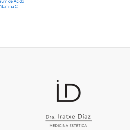
érum de Ácido
Vitamina C