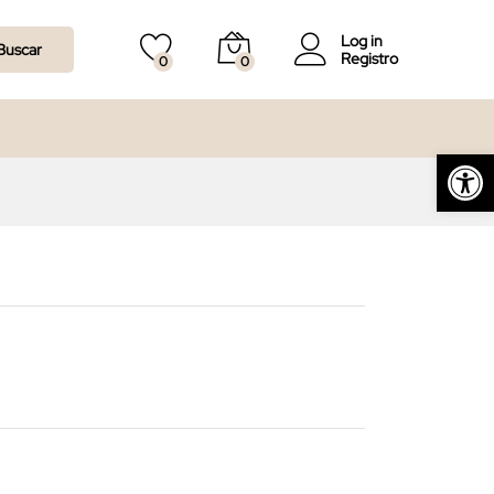
162,00
€
Log in
Buscar
Registro
0
0
Abrir barra de herramientas