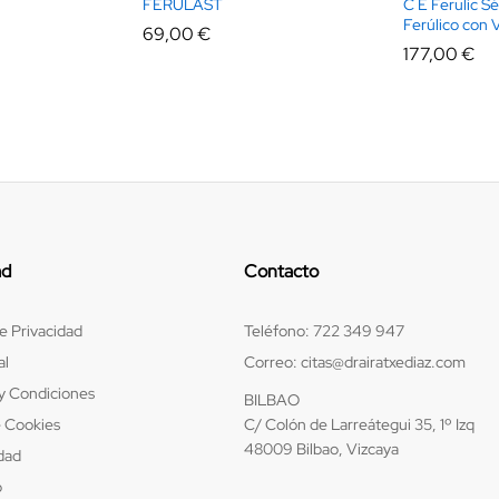
FERULAST
C E Ferulic S
Ferúlico con 
69,00
€
177,00
€
ad
Contacto
de Privacidad
Teléfono:
722 349 947
al
Correo:
citas@drairatxediaz.com
y Condiciones
BILBAO
e Cookies
C/ Colón de Larreátegui 35, 1º Izq
48009 Bilbao, Vizcaya
idad
b