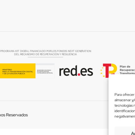
Para ofrecer 
almacenar y/o
tecnologías 
identificacio
hos Reservados
Usamos
negativamente
A