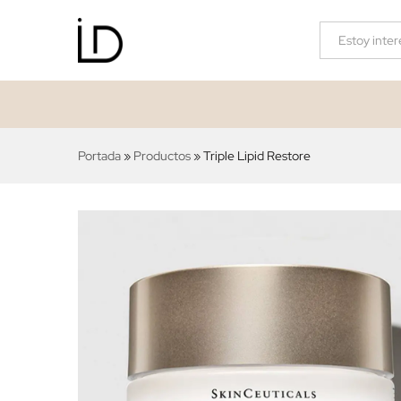
Triple Lipid Restore
Descripción
Valoraciones (0)
Categorías
Portada
»
Productos
»
Triple Lipid Restore