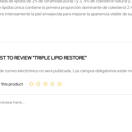
da de lípidos de 2% de ceramidas puras 1 y 3, 4% de colesterol natural y
 lípidos única contiene la primera proporción dominante de colesterol 2:4:
e intensamente la piel envejecida para mejorar la apariencia visible de s
RST TO REVIEW “TRIPLE LIPID RESTORE”
de correo electrónico no será publicada.
Los campos obligatorios están 
f this product