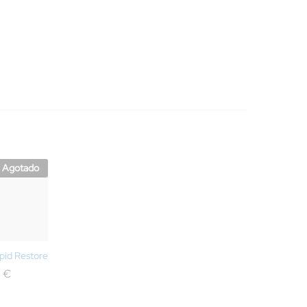
Agotado
ipid Restore
0
€