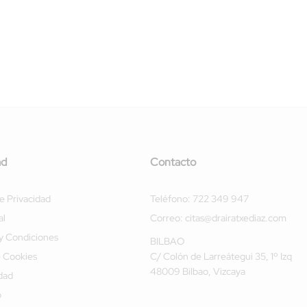
ad
Contacto
de Privacidad
Teléfono:
722 349 947
al
Correo:
citas@drairatxediaz.com
y Condiciones
BILBAO
e Cookies
C/ Colón de Larreátegui 35, 1º Izq
48009 Bilbao, Vizcaya
idad
b