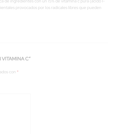
ca de ingredientes con un 15% de vitamina c pura (ácido l-
bientales provocados por los radicales libres que pueden
 VITAMINA C”
cados con
*