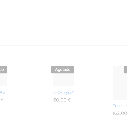
do
Agotado
AST
K-Ox Eyes®
0
€
60,00
€
Triple L
162,0