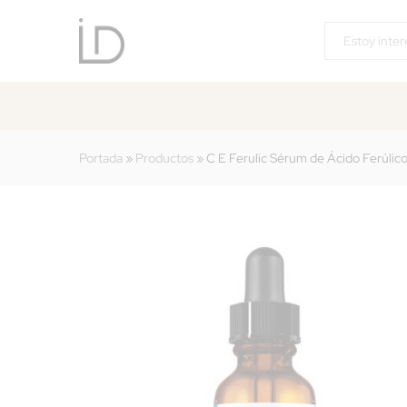
C E Ferulic Sérum de Ácido Ferúl
Descripción
Valoraciones (0)
Categorías
Portada
»
Productos
»
C E Ferulic Sérum de Ácido Ferúlic