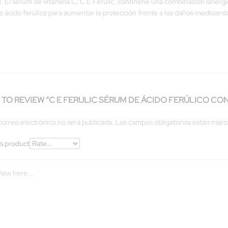
iel. El sérum de vitamina C, C E Ferulic, continene una combinación sinérgi
 de ácido ferúlico para aumentar la protección frente a los daños medioam
T TO REVIEW “C E FERULIC SÉRUM DE ÁCIDO FERÚLICO CON
correo electrónico no será publicada.
Los campos obligatorios están mar
is product