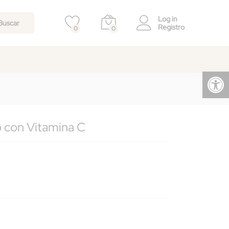
177,00
€
Log in
Buscar
Registro
0
0
Abrir barra de herramientas
o con Vitamina C