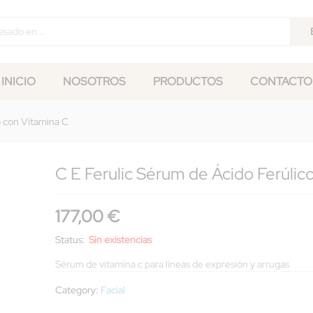
ico con Vitamina C
INICIO
NOSOTROS
PRODUCTOS
CONTACTO
o con Vitamina C
C E Ferulic Sérum de Ácido Ferúlic
177,00
€
Status:
Sin existencias
Sérum de vitamina c para líneas de expresión y arrugas
Category:
Facial