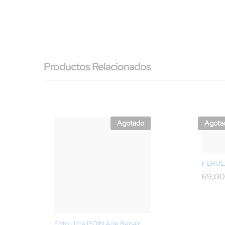
Productos Relacionados
Agotado
Agota
FERUL
69,0
Foto Ultra ISDIN Age Repair