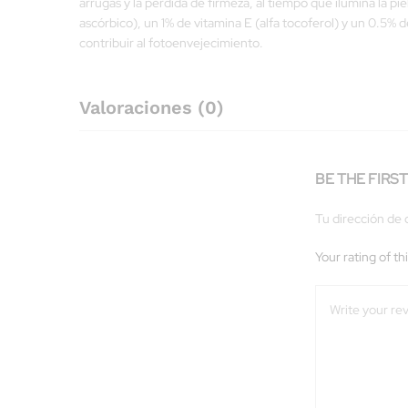
arrugas y la pérdida de firmeza, al tiempo que ilumina la p
ascórbico), un 1% de vitamina E (alfa tocoferol) y un 0.5%
contribuir al fotoenvejecimiento.
Valoraciones (0)
BE THE FIRS
Tu dirección de 
Your rating of th