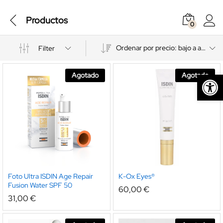
Productos
0
Ordenar por precio: bajo a alto
Filter
Abrir barra de herramientas
Agotado
Agotado
Foto Ultra ISDIN Age Repair
K-Ox Eyes®
Fusion Water SPF 50
60,00
€
31,00
€