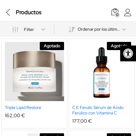
Productos
0
Ordenar por los últimos
Filter
Abrir barra de herramientas
Agotado
Agotado
Triple Lipid Restore
C E Ferulic Sérum de Ácido
Ferúlico con Vitamina C
162,00
€
177,00
€