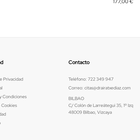
177,00
€
ad
Contacto
de Privacidad
Teléfono:
722 349 947
al
Correo:
citas@drairatxediaz.com
y Condiciones
BILBAO
e Cookies
C/ Colón de Larreátegui 35, 1º Izq
48009 Bilbao, Vizcaya
idad
b