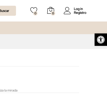
60,00
€
Log in
Buscar
Registro
0
0
Abrir barra de herramientas
za la mirada