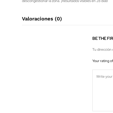
descongestionar la zona. ¡Resultados visibles en 28 días!
Valoraciones (0)
BE THE FI
Tu dirección 
Your rating o