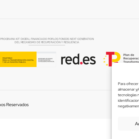
Para ofrecer 
almacenar y/o
tecnologías 
identificacio
hos Reservados
Usamos
negativamente
A