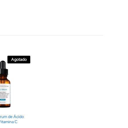
Agotado
érum de Ácido
Vitamina C