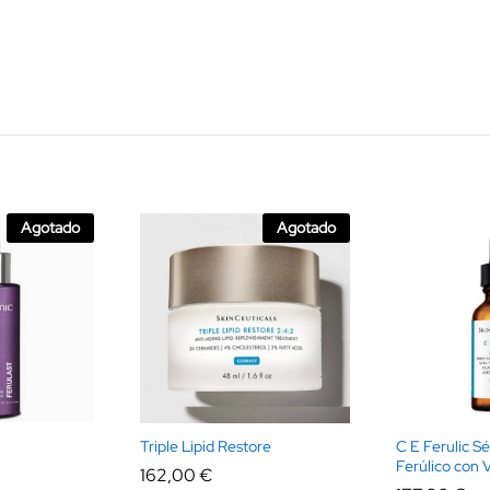
Agotado
Agotado
Triple Lipid Restore
C E Ferulic S
Ferúlico con 
162,00
€