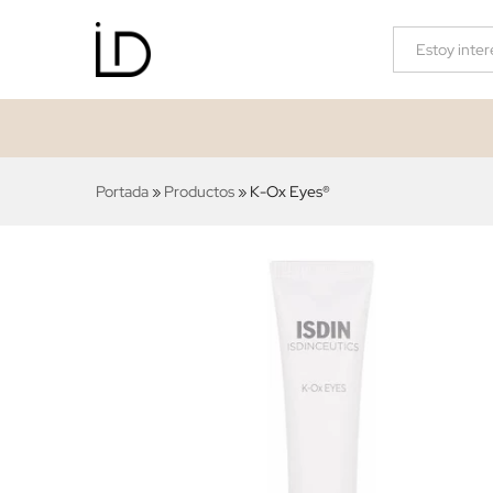
K-Ox Eyes®
Descripción
Valoraciones (0)
Categorías
Portada
»
Productos
»
K-Ox Eyes®