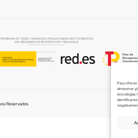
Para ofrecer 
almacenar y/o
tecnologías 
identificacio
hos Reservados
Usamos
negativamente
A