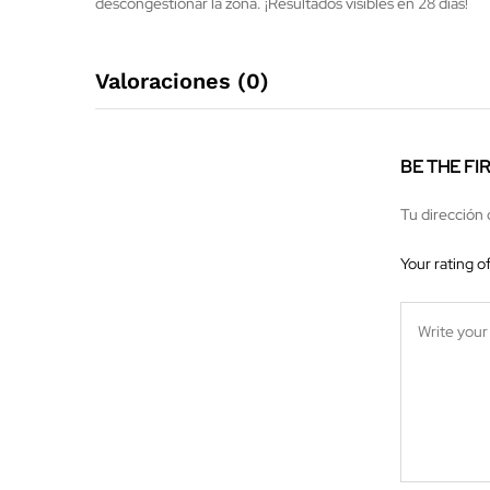
descongestionar la zona. ¡Resultados visibles en 28 días!
Valoraciones (0)
BE THE FI
Tu dirección 
Your rating o