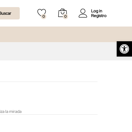
60,00
€
Log in
Buscar
Registro
0
0
Abrir barra de herramientas
za la mirada