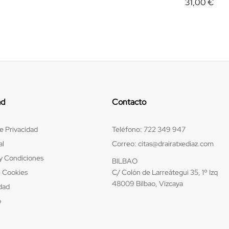
31,00
€
ad
Contacto
de Privacidad
Teléfono:
722 349 947
al
Correo:
citas@drairatxediaz.com
y Condiciones
BILBAO
e Cookies
C/ Colón de Larreátegui 35, 1º Izq
48009 Bilbao, Vizcaya
idad
b