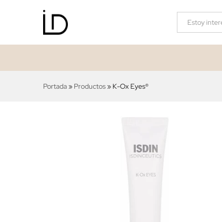
K-Ox Eyes®
Descripción
Valoraciones (0)
Categorías
Portada
»
Productos
»
K-Ox Eyes®