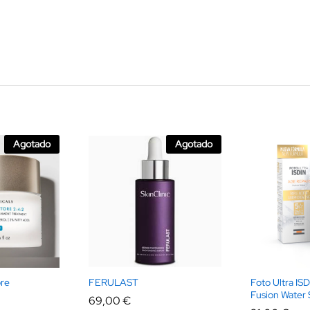
Agotado
Agotado
ore
FERULAST
Foto Ultra IS
Fusion Water
69,00
€